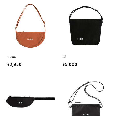
cccc
ttt
¥3,950
¥5,000