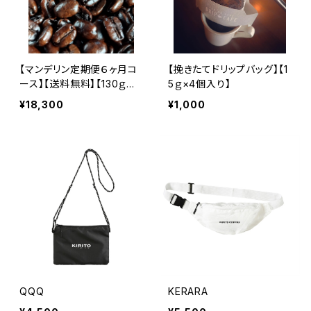
【マンデリン定期便６ヶ月コ
【挽きたてドリップバッグ】【1
ース】【送料無料】【130ｇ計
5ｇ×4個入り】
2種６回分】【毎月初めor月
¥18,300
¥1,000
末発送】
QQQ
KERARA