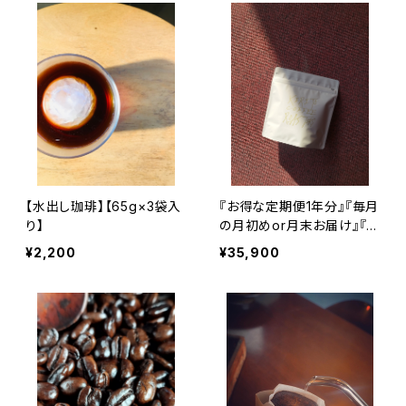
【水出し珈琲】【65g×3袋入
『お得な定期便1年分』『毎月
り】
の月初めor月末お届け』『送
料込』
¥2,200
¥35,900